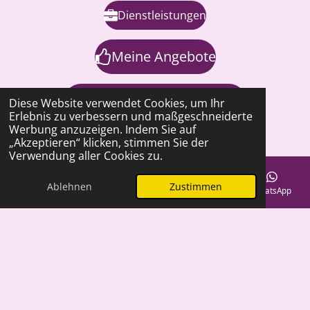
Dienstleistungen
Meine Angebote
Seminare/Übungstermine
Diese Website verwendet Cookies, um Ihr
Erlebnis zu verbessern und maßgeschneiderte
Werbung anzuzeigen. Indem Sie auf
„Akzeptieren“ klicken, stimmen Sie der
Blog
Verwendung aller Cookies zu.
Kontakt
Ablehnen
Zustimmen
E-Mail
Telefon
Karte
Telegram
WhatsApp
Teilen
Teilen
Teilen
Teilen
Impressum