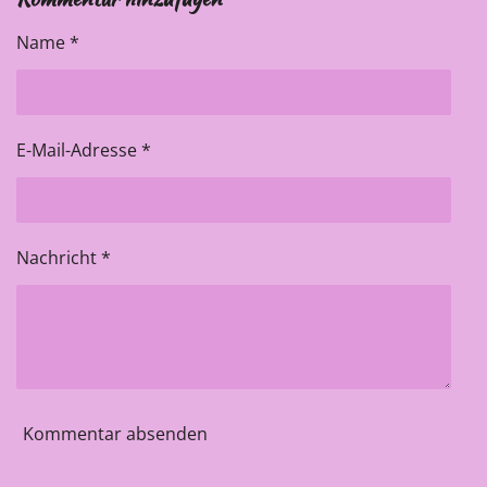
e
e
e
e
n
n
n
n
Name *
E-Mail-Adresse *
Nachricht *
Kommentar absenden